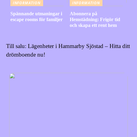
INFORMATION
INFORMATION
Spännande utmaningar i
Abonnera på
escape rooms för familjer
Hemstädning: Frigör tid
och skapa ett rent hem
Till salu: Lägenheter i Hammarby Sjöstad – Hitta ditt
drömboende nu!