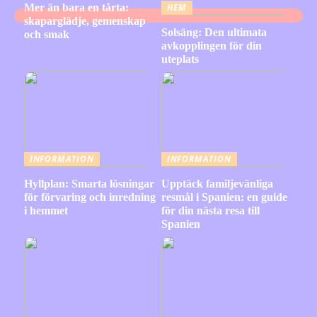
Mer än bara en tårta:
HEM
skaparglädje, gemenskap
Solsäng: Den ultimata
och smak
avkopplingen för din
uteplats
INFORMATION
INFORMATION
Hyllplan: Smarta lösningar
Upptäck familjevänliga
för förvaring och inredning
resmål i Spanien: en guide
i hemmet
för din nästa resa till
Spanien