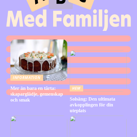
INFORMATION
Mer än bara en tårta:
HEM
skaparglädje, gemenskap
Solsäng: Den ultimata
och smak
avkopplingen för din
uteplats