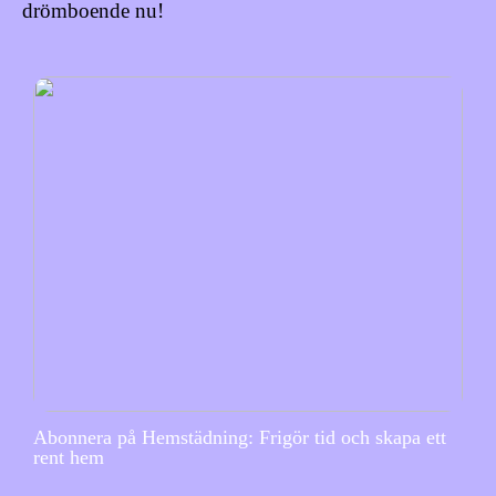
drömboende nu!
Abonnera på Hemstädning: Frigör tid och skapa ett
rent hem