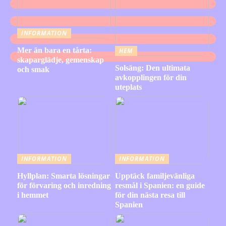
INFORMATION
Mer än bara en tårta:
HEM
skaparglädje, gemenskap
Solsäng: Den ultimata
och smak
avkopplingen för din
uteplats
INFORMATION
INFORMATION
Hyllplan: Smarta lösningar
Upptäck familjevänliga
för förvaring och inredning
resmål i Spanien: en guide
i hemmet
för din nästa resa till
Spanien