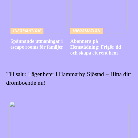
INFORMATION
INFORMATION
Spännande utmaningar i
Abonnera på
escape rooms för familjer
Hemstädning: Frigör tid
och skapa ett rent hem
Till salu: Lägenheter i Hammarby Sjöstad – Hitta ditt
drömboende nu!