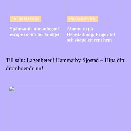
INFORMATION
INFORMATION
Spännande utmaningar i
Abonnera på
escape rooms för familjer
Hemstädning: Frigör tid
och skapa ett rent hem
Till salu: Lägenheter i Hammarby Sjöstad – Hitta ditt
drömboende nu!