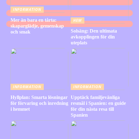
INFORMATION
Mer än bara en tårta:
HEM
skaparglädje, gemenskap
Solsäng: Den ultimata
och smak
avkopplingen för din
uteplats
INFORMATION
INFORMATION
Hyllplan: Smarta lösningar
Upptäck familjevänliga
för förvaring och inredning
resmål i Spanien: en guide
i hemmet
för din nästa resa till
Spanien