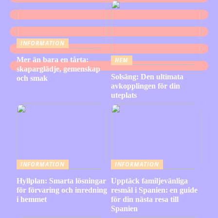
INFORMATION
Mer än bara en tårta:
HEM
skaparglädje, gemenskap
Solsäng: Den ultimata
och smak
avkopplingen för din
uteplats
INFORMATION
INFORMATION
Hyllplan: Smarta lösningar
Upptäck familjevänliga
för förvaring och inredning
resmål i Spanien: en guide
i hemmet
för din nästa resa till
Spanien