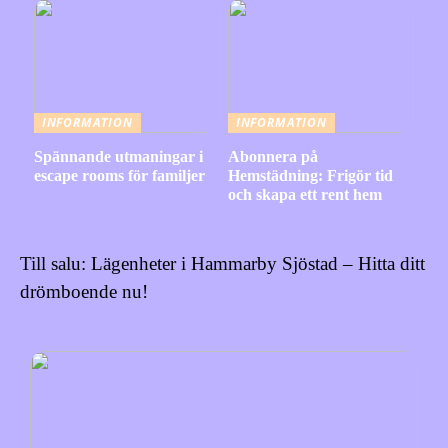
INFORMATION
INFORMATION
Spännande utmaningar i
Abonnera på
escape rooms för familjer
Hemstädning: Frigör tid
och skapa ett rent hem
Till salu: Lägenheter i Hammarby Sjöstad – Hitta ditt
drömboende nu!